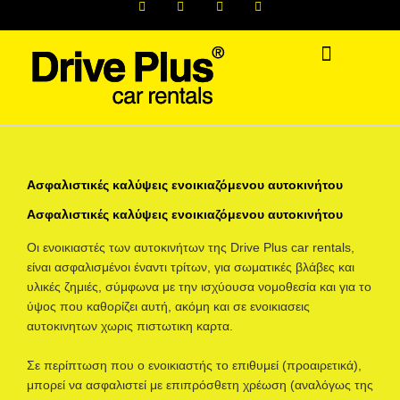
a
n
o
w
Skip
c
s
u
i
to
e
t
t
t
b
a
u
t
content
o
g
b
e
o
r
e
r
k
a
m
ΠΑΡΟΧΕΣ/ΥΠΗΡΕΣΙΕΣ
Ασφαλιστικές καλύψεις ενοικιαζόμενου αυτοκινήτου
Ασφαλιστικές καλύψεις ενοικιαζόμενου αυτοκινήτου
Οι ενοικιαστές των αυτοκινήτων της Drive Plus car rentals,
είναι ασφαλισμένοι έναντι τρίτων, για σωματικές βλάβες και
υλικές ζημιές, σύμφωνα με την ισχύουσα νομοθεσία και για το
ύψος που καθορίζει αυτή, ακόμη και σε ενοικιασεις
αυτοκινητων χωρις πιστωτικη καρτα.
Σε περίπτωση που ο ενοικιαστής το επιθυμεί (προαιρετικά),
μπορεί να ασφαλιστεί με επιπρόσθετη χρέωση (αναλόγως της