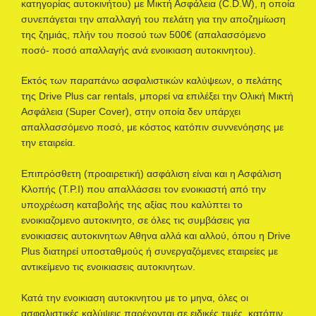
κατηγορίας αυτοκινήτου) με Μικτή Ασφάλεια (C.D.W), η οποία
συνεπάγεται την απαλλαγή του πελάτη για την αποζημίωση
της ζημιάς, πλήν του ποσού των 500€ (απαλασσόμενο
ποσό- ποσό απαλλαγής ανά ενοικιαση αυτοκινητου).
Εκτός των παραπάνω ασφαλιστικών καλύψεων, ο πελάτης
της Drive Plus car rentals, μπορεί να επιλέξει την Ολική Μικτή
Ασφάλεια (Super Cover), στην οποία δεν υπάρχει
απαλλασσόμενο ποσό, με κόστος κατόπιν συννενόησης με
την εταιρεία.
Επιπρόσθετη (προαιρετική) ασφάλιση είναι και η Ασφάλιση
Κλοπής (T.P.I) που απαλλάσσει τον ενοικιαστή από την
υποχρέωση καταβολής της αξίας που καλύπτει το
ενοικιαζομενο αυτοκινητο, σε όλες τις συμβάσεις για
ενοικιασεις αυτοκινητων Αθηνα αλλά και αλλού, όπου η Drive
Plus διατηρεί υποσταθμούς ή συνεργαζόμενες εταιρείες με
αντικείμενο τις ενοικιασεις αυτοκινητων.
Κατά την ενοικιαση αυτοκινητου με το μηνα, όλες οι
ασφαλιστικές καλύψεις παρέχονται σε ειδικές τιμές, κατόπιν