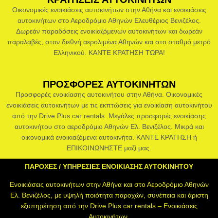
Οικονομικές ενοικιάσεις αυτοκινήτων στην Αθήνα και ενοικιάσεις
αυτοκινήτων στο Αεροδρόμιο Αθηνών Ελευθέριος Βενιζέλος.
Δωρεάν παραδόσεις ενοικιαζόμενων αυτοκινήτων και δωρεάν
παραλαβές, στον διεθνή αερολιμένα Αθηνών και στο σταθμό μετρό
Ελληνικού. ΚΑΝΤΕ ΚΡΑΤΗΣΗ ΤΩΡΑ!
ΠΡΟΣΦΟΡΕΣ ΑΥΤΟΚΙΝΗΤΩΝ
Προσφορές ενοικίασης αυτοκινήτου στην Αθήνα. Οικονομικές
ενοικιάσεις αυτοκινήτων με τις εκπτώσεις για ενοικίαση αυτοκινήτου
από την Drive Plus car rentals. Μεγάλες προσφορές ενοικίασης
αυτοκινήτου στο αεροδρόμιο Αθηνών Ελ. Βενιζέλος. Μικρά και
οικονομικά ενοικιαζόμενα αυτοκινήτα. ΚΑΝΤΕ ΚΡΑΤΗΣΗ ή
ΕΠΙΚΟΙΝΩΝΗΣΤΕ μαζί μας.
ΠΑΡΟΧΕΣ / ΥΠΗΡΕΣΙΕΣ ΕΝΟΙΚΙΑΣΗΣ ΑΥΤΟΚΙΝΗΤΟΥ
Ενοικιάσεις αυτοκινήτων στην Αθήνα και στο Αεροδρόμιο Αθηνών
Ελ. Βενιζέλος, με υψηλή ποιότητα παροχών, συνέπεια και άριστη
εξυπηρέτηση από την Drive Plus car rentals – Ενοικιάσεις
Αυτοκινήτων.